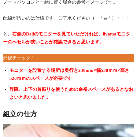
ノートパソコンと一緒に置く場合の参考イメージです。
配線が汚いのは仕様です。ご了承ください（ ＾ω＾）・・・
と、
右側のDellのモニターを見ていただければ、iiyamaモニタ
ーのべセルが狭いことが確認できると思います。
外観チェック！
モニターを設置する場所は奥行き230mm×幅530ｍｍ×高さ
520ｍｍのスペースが必要です
昇降、上下の首振りを使うための余裕スペースがあるとなお
よいと思いました。
組立の仕方