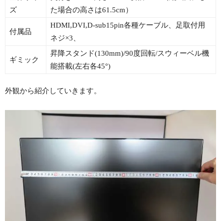
ズ
た場合の高さは61.5cm）
HDMI,DVI,D-sub15pin各種ケーブル、足取付用
付属品
ネジ×3、
昇降スタンド(130mm)/90度回転/スウィーベル機
ギミック
能搭載(左右各45°)
外観から紹介していきます。