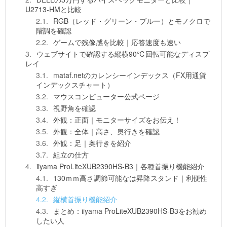
U2713-HMと比較
RGB（レッド・グリーン・ブルー）とモノクロで
階調を確認
ゲームで残像感を比較｜応答速度も速い
ウェブサイトで確認する縦横90℃回転可能なディスプ
レイ
mataf.netのカレンシーインデックス（FX用通貨
インデックスチャート）
マウスコンピューター公式ページ
視野角を確認
外観：正面｜モニターサイズをお伝え！
外観：全体｜高さ、奥行きを確認
外観：足｜奥行きを紹介
組立の仕方
iiyama ProLiteXUB2390HS-B3｜各種首振り機能紹介
130ｍｍ高さ調節可能なは昇降スタンド｜利便性
高すぎ
縦横首振り機能紹介
まとめ：iiyama ProLiteXUB2390HS-B3をお勧め
したい人