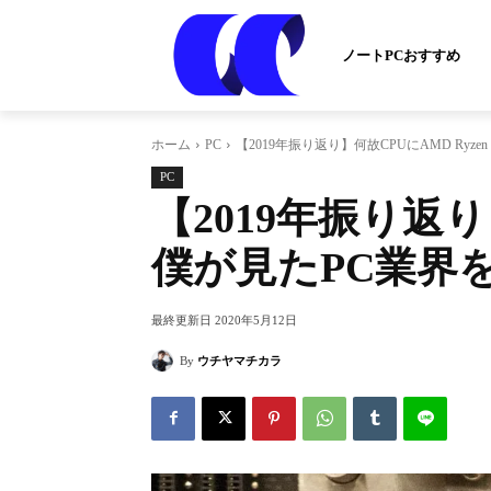
ノートPCおすすめ
ホーム
PC
【2019年振り返り】何故CPUにAMD Ry
PC
【2019年振り返り
僕が見たPC業界
最終更新日
2020年5月12日
By
ウチヤマチカラ