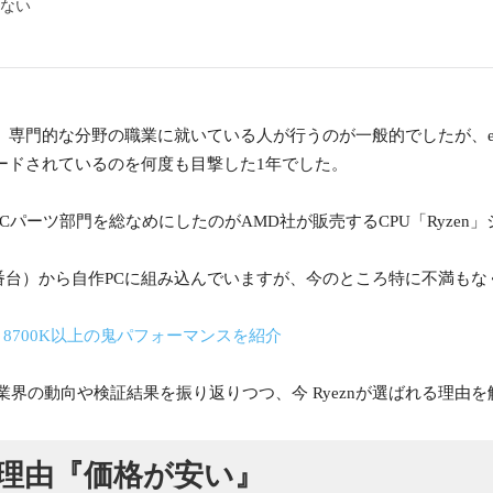
せない
専門的な分野の職業に就いている人が行うのが一般的でしたが、e-Spo
ードされているのを何度も目撃した1年でした。
Cパーツ部門を総なめにしたのがAMD社が販売するCPU「Ryzen
の2000番台）から自作PCに組み込んでいますが、今のところ特に不
e i7 8700K以上の鬼パフォーマンスを紹介
C業界の動向や検証結果を振り返りつつ、今 Ryeznが選ばれる理由
れる理由『価格が安い』