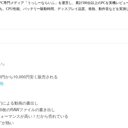
からPC専門メディア「うっしーならいふ」を運営し、累計500台以上のPCを実機レビ
持ち、CPU性能、バッテリー駆動時間、ディスプレイ品質、発熱、動作音などを実測
い』
0円から10,000円安く販売される
価格
トウェア)による動画の書出し
 による100枚のRAWファイルの書き出し
トパフォーマンスが高い！だから売れている
n”が熱い