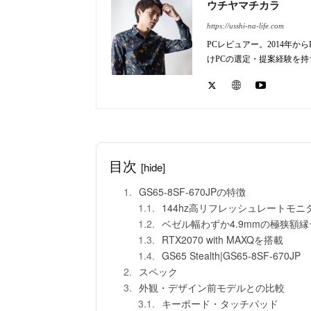
ウチヤマチカラ
https://usshi-na-life.com
PCレビュアー。2014年
けPCの選定・提案経験を
目次
[hide]
GS65-8SF-670JPの特徴
144hz高リフレッシュレートモニ
ベゼル幅わずか4.9mmの極狭額
RTX2070 with MAXQを搭載
GS65 Stealth|GS65-8SF-670JP
スペック
外観・デザイン前モデルとの比較
キーボード・タッチパッド