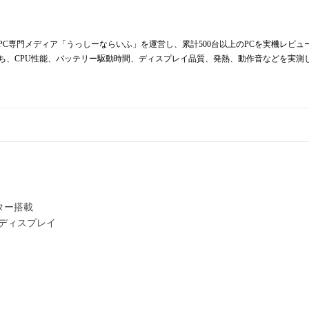
からPC専門メディア「うっしーならいふ」を運営し、累計500台以上のPCを実機レビ
持ち、CPU性能、バッテリー駆動時間、ディスプレイ品質、発熱、動作音などを実測
ター搭載
縁ディスプレイ