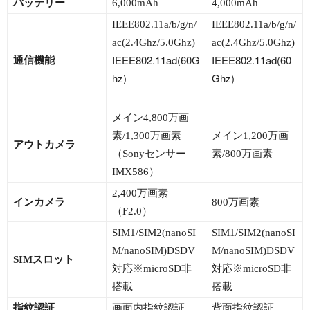
バッテリー
6,000mAh
4,000mAh
IEEE802.11a/b/g/n/
IEEE802.11a/b/g/n/
ac(2.4Ghz/5.0Ghz)
ac(2.4Ghz/5.0Ghz)
IEEE802.11ad(60G
IEEE802.11ad(60
通信機能
hz)
Ghz)
メイン4,800万画
素/1,300万画素
メイン1,200万画
アウトカメラ
（Sonyセンサー
素/800万画素
IMX586）
2,400万画素
インカメラ
800万画素
（F2.0）
SIM1/SIM2(nanoSI
SIM1/SIM2(nanoSI
M/nanoSIM)DSDV
M/nanoSIM)DSDV
SIMスロット
対応※microSD非
対応※microSD非
搭載
搭載
指紋認証
画面内指紋認証
背面指紋認証