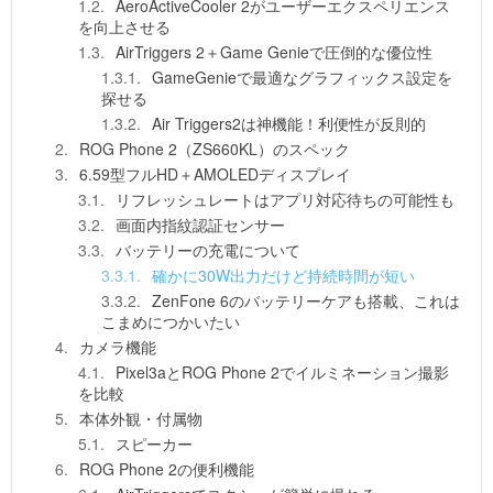
AeroActiveCooler 2がユーザーエクスペリエンス
を向上させる
AirTriggers 2＋Game Genieで圧倒的な優位性
GameGenieで最適なグラフィックス設定を
探せる
Air Triggers2は神機能！利便性が反則的
ROG Phone 2（ZS660KL）のスペック
6.59型フルHD＋AMOLEDディスプレイ
リフレッシュレートはアプリ対応待ちの可能性も
画面内指紋認証センサー
バッテリーの充電について
確かに30W出力だけど持続時間が短い
ZenFone 6のバッテリーケアも搭載、これは
こまめにつかいたい
カメラ機能
Pixel3aとROG Phone 2でイルミネーション撮影
を比較
本体外観・付属物
スピーカー
ROG Phone 2の便利機能