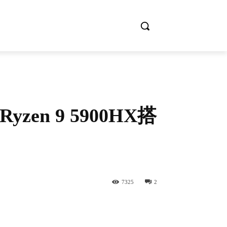
Ryzen 9 5900HX搭
7325
2