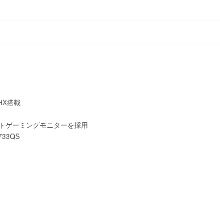
0HX搭載
レートゲーミングモニターを採用
G733QS