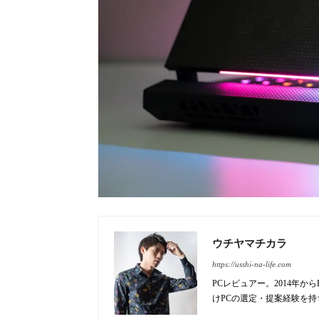
ウチヤマチカラ
https://usshi-na-life.com
PCレビュアー。2014年
けPCの選定・提案経験を