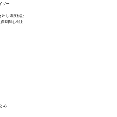
イダー
画の書き出し速度検証
RAW現像時間を検証
まとめ