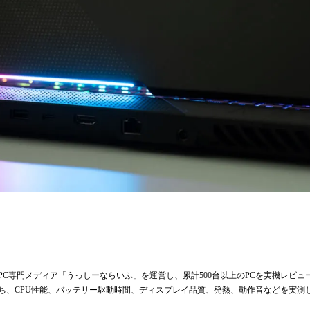
からPC専門メディア「うっしーならいふ」を運営し、累計500台以上のPCを実機レビ
持ち、CPU性能、バッテリー駆動時間、ディスプレイ品質、発熱、動作音などを実測